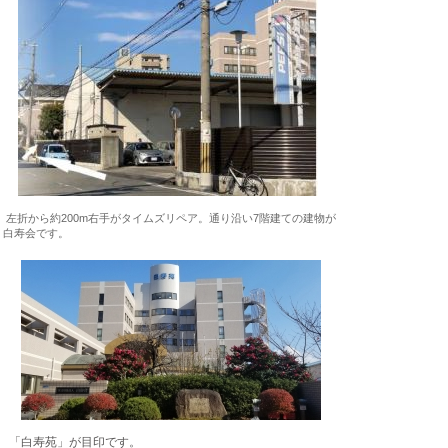
左折から約200m右手がタイムズリペア。通り沿い7階建ての建物が
白寿会
です。
「白寿苑」が目印です。