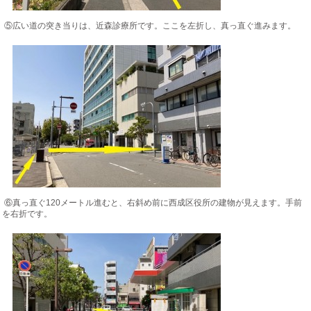
⑤広い道の突き当りは、近森診療所です。ここを左折し、真っ直ぐ進みます。
⑥真っ直ぐ120メートル進むと、右斜め前に西成区役所の建物が見えます。手前
を右折です。