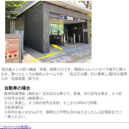
⑨大阪メトロ四つ橋線「岸里」駅降り口です。階段かエレベーターで地下に降り
ます。降りたところが改札とホームです。「住之江公園」行に乗車し2駅目が最寄
りの「北加賀屋」駅です。
自動車の場合
阪神高速堺線（南向き）玉出出口を降りて、直進。出口信号を除き、２つ目
の信号を右折（南港通り）。
さらに直進し、２つ目の信号を右折。そこから300ｍで到着。
※駐車場5台
※目印がありませんので、道順など不明な点がありましたら上記電話までご
一報ください。
このページの先頭へ