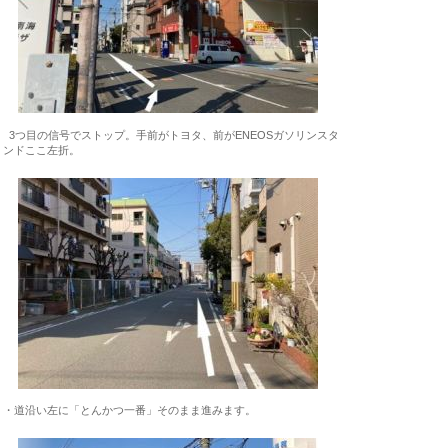
3つ目の信号でストップ。手前がトヨタ、前がENEOSガソリンスタ
ンドここ左折。
・道沿い左に「とんかつ一番」そのまま進みます。